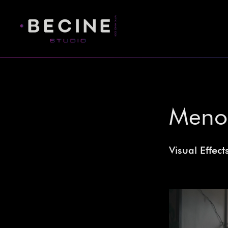
< Back
Menos
Visual Effect