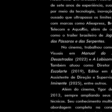
de sete anos de experiência, sua 
por meio da tecnologia, inovaçã
ousado que ultrapassa os limites 
com marcas como Aliexpress, Br
Telecom e AquaRio, além de con
como o trailer brasileiro de 
Jog
dos Pássaros e das Serpentes
.
	No cinema, trabalhou como Supervisor de Efeitos 
Visuais em 
Manual do A
Desastrados
 (2022) e 
A Lobisom
Escolarte
 (2019), Editor em 
Assistente de Direção e Superv
Iminente
 (2025), entre outros.
	Além do cinema, Ygor desenvolve jogos desde 
2013, sempre ampliando seus ho
técnicos. Seu conhecimento multid
abordagem completa na const