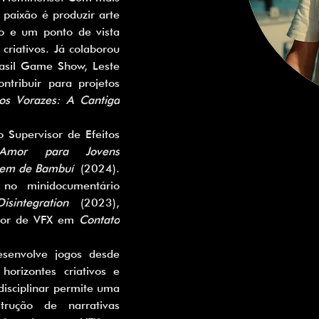
paixão é produzir arte 
o e um ponto de vista 
criativos. Já colaborou 
asil Game Show, Leste 
tribuir para projetos 
os Vorazes: A Cantiga 
mor para Jovens 
em de Bambuí
 (2024). 
Também atuou como Diretor no minidocumentário 
Disintegration
 (2023), 
isor de VFX em 
Contato 
rizontes criativos e 
isciplinar permite uma 
rução de narrativas 