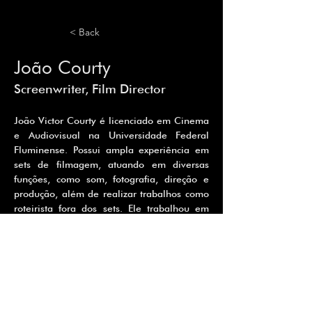
< Back
João Courty
Screenwriter, Film Director
João Victor Courty é licenciado em Cinema 
e Audiovisual na Universidade Federal 
Fluminense. Possui ampla experiência em 
sets de filmagem, atuando em diversas 
funções, como som, fotografia, direção e 
produção, além de realizar trabalhos como 
roteirista fora dos sets. Ele trabalhou em 
vídeos institucionais, vídeoaulas e curta-
metragens, incluindo "Disintegration" (2023) 
e o documentário "Escolarte" (2019). 
Atualmente, atua como roteirista do jogo 
Blackfall.